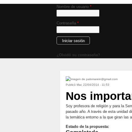
Nombre de usuario
*
Contraseña
*
¿Olvidó su contraseña?
Publicó
Mar, 22/04/2014 - 11:53
Nos importan
Soy profesora de religión y para la Se
pasado año. A través de esta unidad di
la temática entorno a la que giran las
Estado de la propuesta: