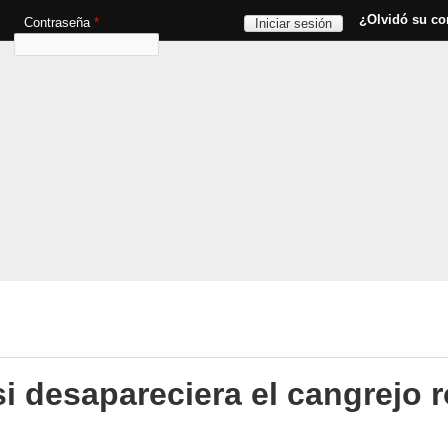
Pasar al contenido principal
¿Olvidó su co
Contraseña
*
i desapareciera el cangrejo r