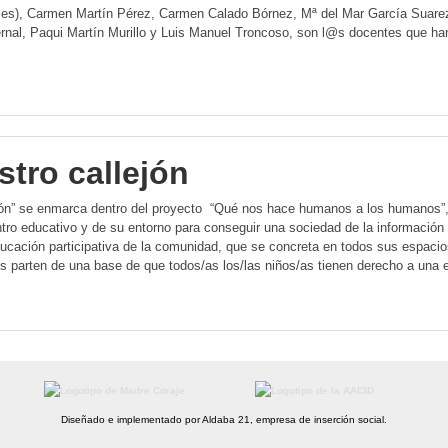
s), Carmen Martín Pérez, Carmen Calado Bórnez, Mª del Mar García Suarez,
rnal, Paqui Martín Murillo y Luis Manuel Troncoso, son l@s docentes que han
tro callejón
jón” se enmarca dentro del proyecto “Qué nos hace humanos a los humanos”, 
entro educativo y de su entorno para conseguir una sociedad de la información
ucación participativa de la comunidad, que se concreta en todos sus espacios
s parten de una base de que todos/as los/las niños/as tienen derecho a una 
Diseñado e implementado por Aldaba 21, empresa de inserción social.