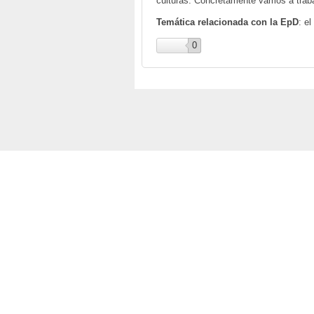
culturas. Concretamente vamos a trabaj
Temática relacionada con la EpD
: e
0