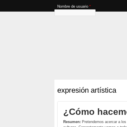
Nombre de usuario
*
expresión artística
¿Cómo hacemo
Resumen:
Pretendemos acercar a los 