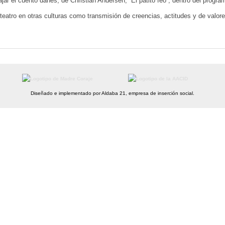
ar el cuento danés, de Christian Andersen, “El patito feo”, dentro del prog
l teatro en otras culturas como transmisión de creencias, actitudes y de valor
Diseñado e implementado por Aldaba 21, empresa de inserción social.