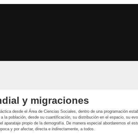
Pasar al contenido principal
dial y migraciones
ctica desde el Área de Ciencias Sociales, dentro de una programación establ
o a la población, desde su cuantificación, su distribución en el espacio, su ev
y el aparataje propio de la demografía. De manera especial abordaremos el est
oca y por afectar, directa e indirectamente, a todos.