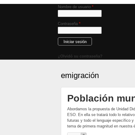
Nombre de usuario
*
Contraseña
*
¿Olvidó su contraseña?
emigración
Población mun
Abordamos la propuesta de Unidad Didá
ESO. En ella se tratará todo lo relativ
futuras y todo el lenguaje específico 
tema de primera magnitud en nuestra ép