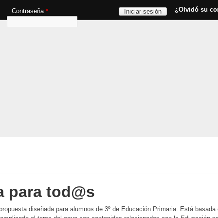
Pasar al contenido principal
¿Olvidó su co
Contraseña
*
da para tod@s
propuesta diseñada para alumnos de 3º de Educación Primaria. Está basada e