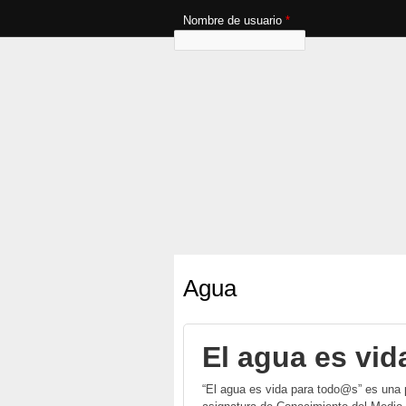
Nombre de usuario
*
Agua
El agua es vi
“El agua es vida para todo@s” es una 