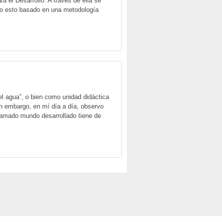
 el Desarrollo. A través de ella se
odo esto basado en una metodología
el agua”, o bien como unidad didáctica
in embargo, en mí día a día, observo
 llamado mundo desarrollado tiene de