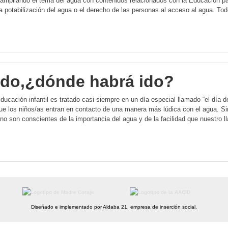
ampliando el tema del agua con contenidos relacionados con la Educación para
a potabilización del agua o el derecho de las personas al acceso al agua. T
 ido,¿dónde habrá ido?
ación infantil es tratado casi siempre en un día especial llamado “el día d
que los niños/as entran en contacto de una manera más lúdica con el agua. S
s no son conscientes de la importancia del agua y de la facilidad que nuestro
Diseñado e implementado por Aldaba 21, empresa de inserción social.