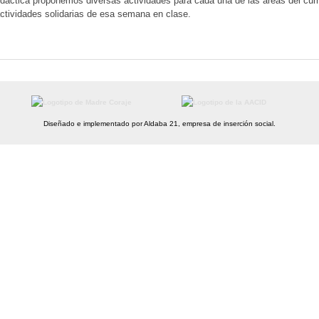
dáctica proponemos diversas actividades para cada una de las áreas del curr
 actividades solidarias de esa semana en clase.
Diseñado e implementado por Aldaba 21, empresa de inserción social.