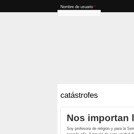
Nombre de usuario
*
catástrofes
Nos importan l
Soy profesora de religión y para la Se