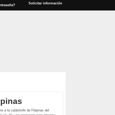
Solicitar información
ntraseña?
ipinas
 a la catástrofe de Filipinas del