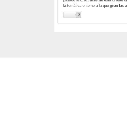
pasado año. A través de esta unidad di
la temática entorno a la que giran las
0